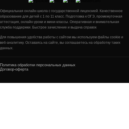
Официальная онлайн-школа с государственной лицензией. Качественное
образование для детей с 1 по 11 класс. Подготовка к ОГЭ, промежуточная
аттестация, онлайн-уроки и мини-классы. Оперативная и внимательная
служба поддержки. Быстрое зачисление и выдача справок
Для повышения удобства работы с сайтом мы используем файлы cookie и
веб-аналитику. Оставаясь на сайте, вы соглашаетесь на обработку таких
данных.
Политика обработки персональных данных
Договор-оферта