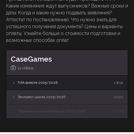
Какие изменения ждут выпускников? Важные сроки и
даты. Когда и какие нужно подавать заявления?
Аттестат по постановлению. Что нужно знать для
успешного получения документа? Цены и варианты
оплаты. Узнайте больше о стоимости подготовки и
возможных способах оплат
CaseGames
11 videos
1
ГИА вместе 2025/2026
1:36:41
2
Экспресс-школа 2025/2026
1:03:11
3
Промежуточная аттестация 2025/2026
1:12:24
4
Летняя Школа: онлайн-презентация программы
34:27