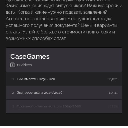
Какие изменения ждут выпускников? Важные сроки и
даты. Когда и какие нужно подавать заявления?
Аттестат по постановлению. Что нужно знать для
успешного получения документа? Цены и варианты
оплаты. Узнайте больше о стоимости подготовки и
возможных способах оплат
CaseGames
11 videos
1
ГИА вместе 2025/2026
1:36:41
2
Экспресс-школа 2025/2026
1:03:11
3
Промежуточная аттестация 2025/2026
1:12:24
4
Летняя Школа: онлайн-презентация программы
34:27