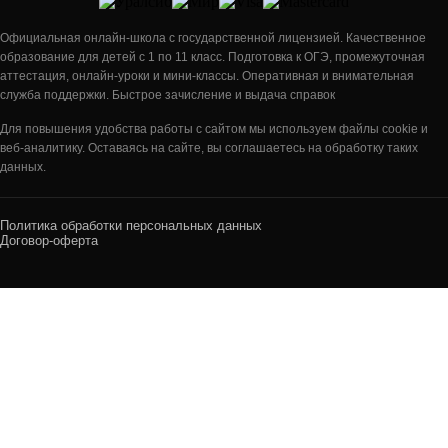
Официальная онлайн-школа с государственной лицензией. Качественное
образование для детей с 1 по 11 класс. Подготовка к ОГЭ, промежуточная
аттестация, онлайн-уроки и мини-классы. Оперативная и внимательная
служба поддержки. Быстрое зачисление и выдача справок
Для повышения удобства работы с сайтом мы используем файлы cookie и
веб-аналитику. Оставаясь на сайте, вы соглашаетесь на обработку таких
данных.
Политика обработки персональных данных
Договор-оферта