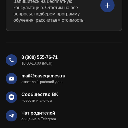
Запишитесь на бесплатную
8
7 мифов о семейном образовании
58:43
консультацию. Ответим на все
вопросы, подберем программу
9
Плюсы и минусы семейного образования
54:45
обучения, рассчитаем стоимость.
10
Все ждут, когда же отменят ЕГЭ
32:57
11
Строим индивидуальную траекторию обучения
53:57
8 (800) 555-76-71
10:00-18:00 (МСК)
mail@casegames.ru
ответ за 1 рабочий день
Сообщество ВК
новости и анонсы
Чат родителей
общение в Telegram