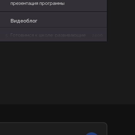
презентация программы
Видеоблог
Готовимся к школе: развивающие
5
24:06
интерактивные игры, книги,
тренажёры для начальной школы
Семейное обучение: ставим цели,
6
26:08
берём ответственность,
мотивируем
Прокторинг для семейников:
7
1:16:16
правда и мифы
7 мифов о семейном образовании
8
58:43