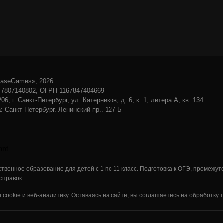
CaseGames», 2026
7807140802, ОГРН 1167847404669
, г. Санкт-Петербург, ул. Катерников, д. 6, к. 1, литера А, кв. 134
 Санкт-Петербург, Ленинский пр., 127 Б
венное образование для детей с 1 по 11 класс. Подготовка к ОГЭ, промежут
справок
ookie и веб-аналитику. Оставаясь на сайте, вы соглашаетесь на обработку т