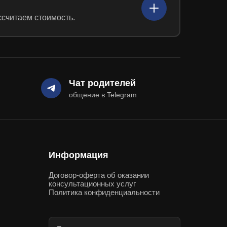
Плюсы и минусы семейного
9
54:45
образования
ссчитаем стоимость.
Все ждут, когда же отменят ЕГЭ
10
32:57
Строим индивидуальную
11
53:57
траекторию обучения
Чат родителей
общение в Telegram
Информация
Договор-оферта об оказании
консультационных услуг
Политика конфиденциальности