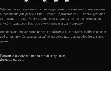
Официальная онлайн-школа с государственной лицензией. Качественное
образование для детей с 1 по 11 класс. Подготовка к ОГЭ, промежуточная
аттестация, онлайн-уроки и мини-классы. Оперативная и внимательная
служба поддержки. Быстрое зачисление и выдача справок
Для повышения удобства работы с сайтом мы используем файлы cookie и
веб-аналитику. Оставаясь на сайте, вы соглашаетесь на обработку таких
данных.
Политика обработки персональных данных
Договор-оферта