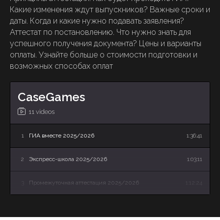
Какие изменения ждут выпускников? Важные сроки и
даты. Когда и какие нужно подавать заявления?
Аттестат по постановлению. Что нужно знать для
успешного получения документа? Цены и варианты
оплаты. Узнайте больше о стоимости подготовки и
возможных способах оплат
CaseGames
11 videos
1
ГИА вместе 2025/2026
1:36:41
2
Экспресс-школа 2025/2026
1:03:11
3
Промежуточная аттестация 2025/2026
1:12:24
4
Летняя Школа: онлайн-презентация программы
34:27