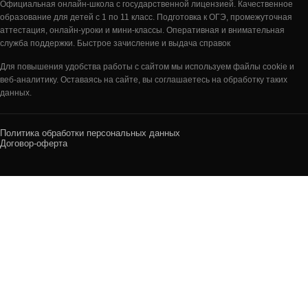
Официальная онлайн-школа с государственной лицензией. Качественное
образование для детей с 1 по 11 класс. Подготовка к ОГЭ, промежуточная
аттестация, онлайн-уроки и мини-классы. Оперативная и внимательная
служба поддержки. Быстрое зачисление и выдача справок
Для повышения удобства работы с сайтом мы используем файлы cookie и
веб-аналитику. Оставаясь на сайте, вы соглашаетесь на обработку таких
данных.
Политика обработки персональных данных
Договор-оферта