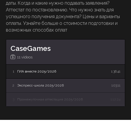
даты. Когда и какие нужно подавать заявления?
Аттестат по постановлению. Что нужно знать для
успешного получения документа? Цены и варианты
оплаты. Узнайте больше о стоимости подготовки и
возможных способах оплат
CaseGames
11 videos
1
ГИА вместе 2025/2026
1:36:41
2
Экспресс-школа 2025/2026
1:03:11
3
Промежуточная аттестация 2025/2026
1:12:24
4
Летняя Школа: онлайн-презентация программы
34:27
Видеоблог