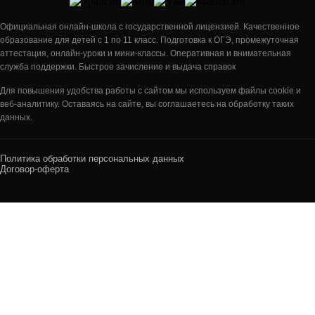
Официальная онлайн-школа с государственной лицензией. Качественное
образование для детей с 1 по 11 класс. Подготовка к ОГЭ, промежуточная
аттестация, онлайн-уроки и мини-классы. Оперативная и внимательная
служба поддержки. Быстрое зачисление и выдача справок
Для повышения удобства работы с сайтом мы используем файлы cookie и
веб-аналитику. Оставаясь на сайте, вы соглашаетесь на обработку таких
данных.
Политика обработки персональных данных
Договор-оферта