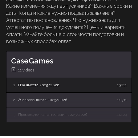
Какие изменения ждут выпускников? Важные сроки и
даты. Когда и какие нужно подавать заявления?
Аттестат по постановлению. Что нужно знать для
успешного получения документа? Цены и варианты
оплаты. Узнайте больше о стоимости подготовки и
возможных способах оплат
CaseGames
11 videos
1
ГИА вместе 2025/2026
1:36:41
2
Экспресс-школа 2025/2026
1:03:11
3
Промежуточная аттестация 2025/2026
1:12:24
4
Летняя Школа: онлайн-презентация программы
34:27